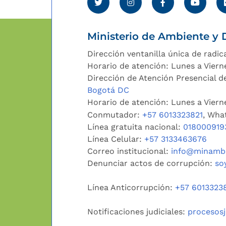
Ministerio de Ambiente y D
Dirección ventanilla única de radic
Horario de atención: Lunes a Viern
Dirección de Atención Presencial de
Bogotá DC
Horario de atención: Lunes a Vier
Conmutador:
+57 6013323821
, Wha
Línea gratuita nacional:
018000919
Línea Celular:
+57 3133463676
Correo institucional:
info@minambi
Denunciar actos de corrupción:
so
Línea Anticorrupción:
+57 6013323
Notificaciones judiciales:
procesos