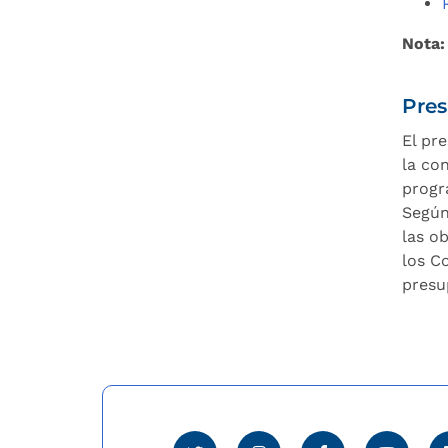
Nota:
Pres
El pr
la co
progr
Según 
las o
los C
presu