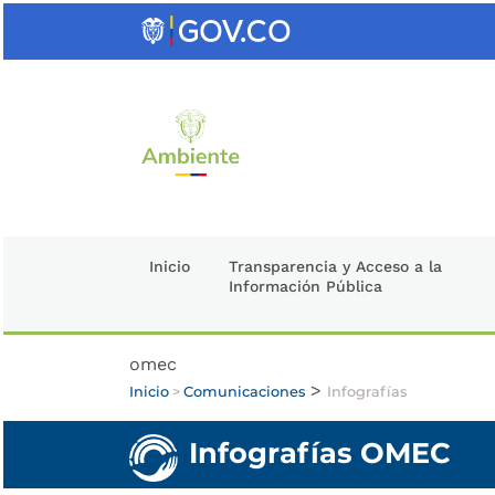
Saltar
al
contenido
clave
Inicio
Transparencia y Acceso a la
Información Pública
omec
>
Inicio
>
Comunicaciones
Infografías
Infografías OMEC