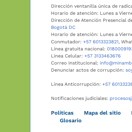
Dirección ventanilla única de radic
Horario de atención: Lunes a Viern
Dirección de Atención Presencial de
Bogotá DC
Horario de atención: Lunes a Vier
Conmutador:
+57 6013323821
, Wha
Línea gratuita nacional:
018000919
Línea Celular:
+57 3133463676
Correo institucional:
info@minambi
Denunciar actos de corrupción:
so
Línea Anticorrupción:
+57 6013323
Notificaciones judiciales:
procesos
Políticas
Mapa del sitio
Glosario