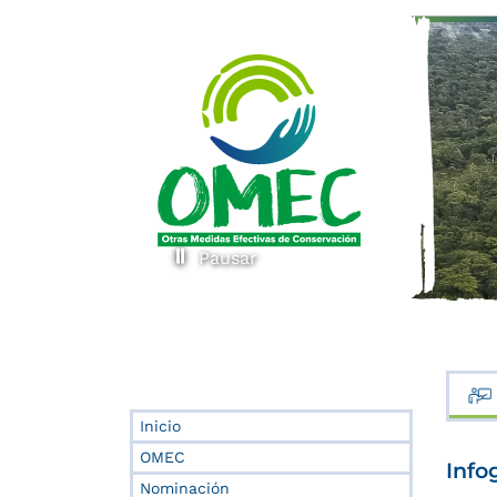
Pausar
Inicio
OMEC
Info
Nominación