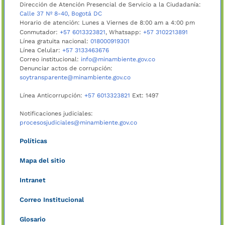
Dirección de Atención Presencial de Servicio a la Ciudadanía:
Calle 37 Nº 8-40, Bogotá DC
Horario de atención: Lunes a Viernes de 8:00 am a 4:00 pm
Conmutador:
+57 6013323821
, Whatsapp:
+57 3102213891
Línea gratuita nacional:
018000919301
Línea Celular:
+57 3133463676
Correo institucional:
info@minambiente.gov.co
Denunciar actos de corrupción:
soytransparente@minambiente.gov.co
Línea Anticorrupción:
+57 6013323821
Ext: 1497
Notificaciones judiciales:
procesosjudiciales@minambiente.gov.co
Políticas
Mapa del sitio
Intranet
Correo Institucional
Glosario