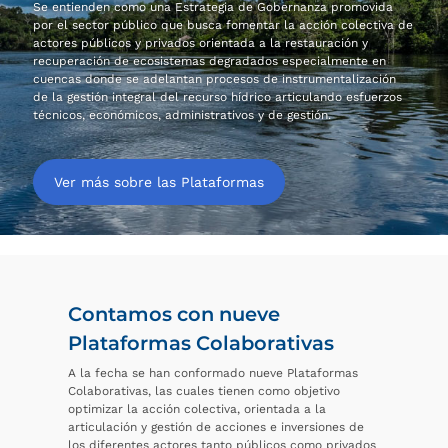
Se entienden como una Estrategia de Gobernanza promovida
por el sector público que busca fomentar la acción colectiva de
actores públicos y privados orientada a la restauración y
recuperación de ecosistemas degradados especialmente en
cuencas donde se adelantan procesos de instrumentalización
de la gestión integral del recurso hídrico articulando esfuerzos
técnicos, económicos, administrativos y de gestión.
Ver más sobre las Plataformas
Contamos con nueve
Plataformas Colaborativas
A la fecha se han conformado nueve Plataformas
Colaborativas, las cuales tienen como objetivo
optimizar la acción colectiva, orientada a la
articulación y gestión de acciones e inversiones de
los diferentes actores tanto públicos como privados