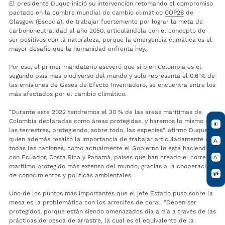
El presidente Duque inició su intervención retomando el compromiso
pactado en la cumbre mundial de cambio climático
COP26
de
Glasgow (Escocia), de trabajar fuertemente por lograr la meta de
carbononeutralidad al año 2050, articulándola con el concepto de
ser positivos con la naturaleza, porque la emergencia climática es el
mayor desafío que la humanidad enfrenta hoy.
Por eso, el primer mandatario aseveró que si bien Colombia es el
segundo país mas biodiverso del mundo y solo representa el 0.6 % de
las emisiones de Gases de Efecto Invernadero, se encuentra entre los
más afectados por el cambio climático.
“Durante este 2022 tendremos el 30 % de las áreas marítimas de
Colombia declaradas como áreas protegidas, y haremos lo mismo con
las terrestres, protegiendo, sobre todo, las especies”, afirmó Duque,
quien además resaltó la importancia de trabajar articuladamente con
todas las naciones, como actualmente el Gobierno lo está haciendo
con Ecuador, Costa Rica y Panamá, países que han creado el corredor
marítimo protegido más extenso del mundo, gracias a la cooperación
de conocimientos y políticas ambientales.
Uno de los puntos más importantes que el jefe Estado puso sobre la
mesa es la problemática con los arrecifes de coral. “Deben ser
protegidos, porque están siendo amenazados día a día a través de las
prácticas de pesca de arrastre, la cual es el equivalente de la