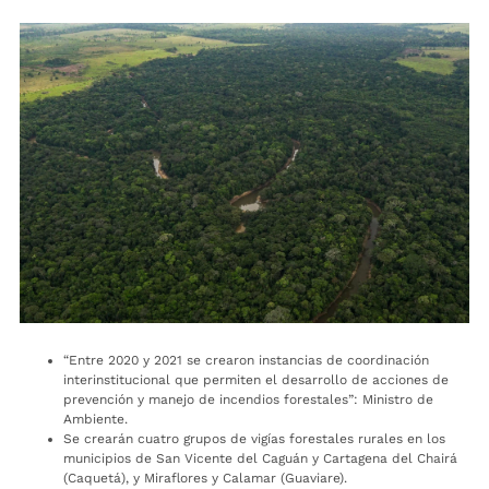
“Entre 2020 y 2021 se crearon instancias de coordinación
interinstitucional que permiten el desarrollo de acciones de
prevención y manejo de incendios forestales”: Ministro de
Ambiente.
Se crearán cuatro grupos de vigías forestales rurales en los
municipios de San Vicente del Caguán y Cartagena del Chairá
(Caquetá), y Miraflores y Calamar (Guaviare).