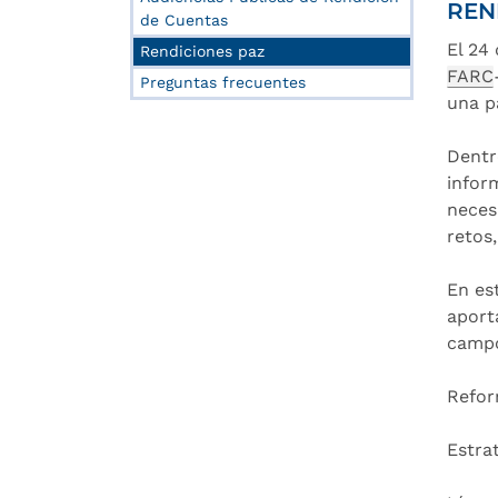
REN
de Cuentas
El 24
Rendiciones paz
FARC
Preguntas frecuentes
una p
Dentr
infor
neces
retos
En es
aport
campo
Reform
Estrat