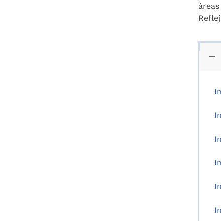
áreas
Refle
I
I
I
I
I
I