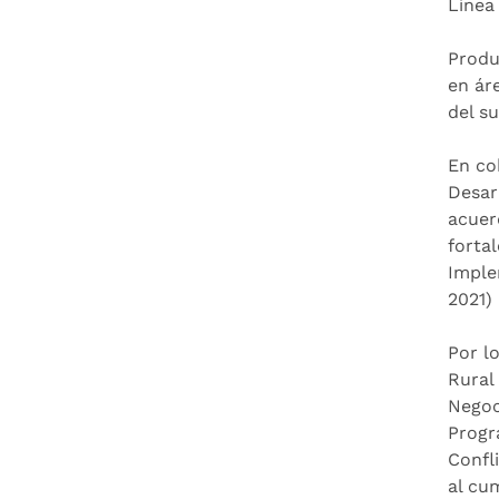
Línea 
Produ
en ár
del su
En co
Desar
acuer
forta
Imple
2021) 
Por l
Rural
Negoc
Progr
Confl
al cu