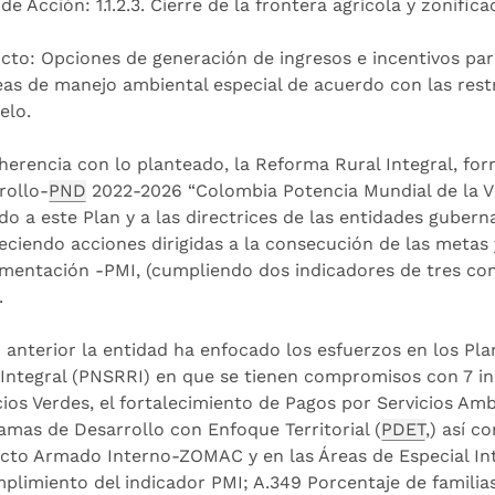
de Acción: 1.1.2.3. Cierre de la frontera agrícola y zonific
cto: Opciones de generación de ingresos e incentivos pa
eas de manejo ambiental especial de acuerdo con las restr
elo.
herencia con lo planteado, la Reforma Rural Integral, for
rollo-
PND
2022-2026 “Colombia Potencia Mundial de la Vida
do a este Plan y a las directrices de las entidades gube
leciendo acciones dirigidas a la consecución de las metas
mentación -PMI, (cumpliendo dos indicadores de tres com
.
o anterior la entidad ha enfocado los esfuerzos en los Pl
 Integral (PNSRRI) en que se tienen compromisos con 7 indi
ios Verdes, el fortalecimiento de Pagos por Servicios Amb
amas de Desarrollo con Enfoque Territorial (
PDET
,) así 
icto Armado Interno-ZOMAC y en las Áreas de Especial In
mplimiento del indicador PMI; A.349 Porcentaje de familia