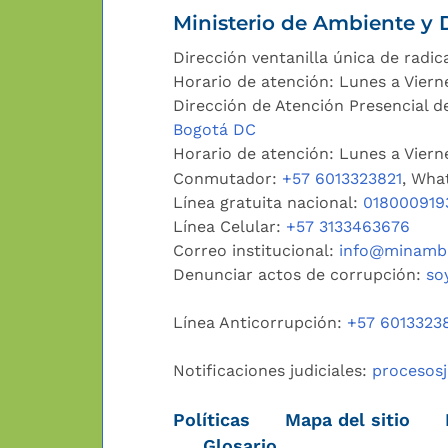
Ministerio de Ambiente y D
Dirección ventanilla única de radic
Horario de atención: Lunes a Viern
Dirección de Atención Presencial de
Bogotá DC
Horario de atención: Lunes a Vier
Conmutador:
+57 6013323821
, Wha
Línea gratuita nacional:
018000919
Línea Celular:
+57 3133463676
Correo institucional:
info@minambi
Denunciar actos de corrupción:
so
Línea Anticorrupción:
+57 6013323
Notificaciones judiciales:
procesos
Políticas
Mapa del sitio
Glosario