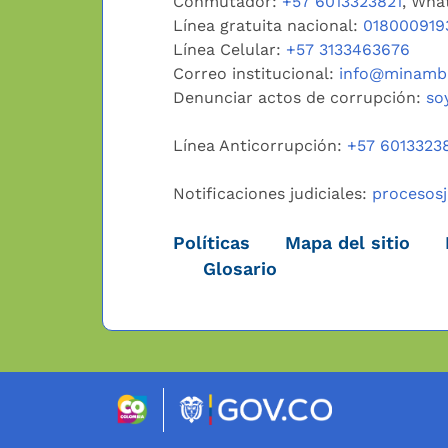
Conmutador:
+57 6013323821
, Wha
Línea gratuita nacional:
018000919
Línea Celular:
+57 3133463676
Correo institucional:
info@minambi
Denunciar actos de corrupción:
so
Línea Anticorrupción:
+57 6013323
Notificaciones judiciales:
procesos
Políticas
Mapa del sitio
Glosario