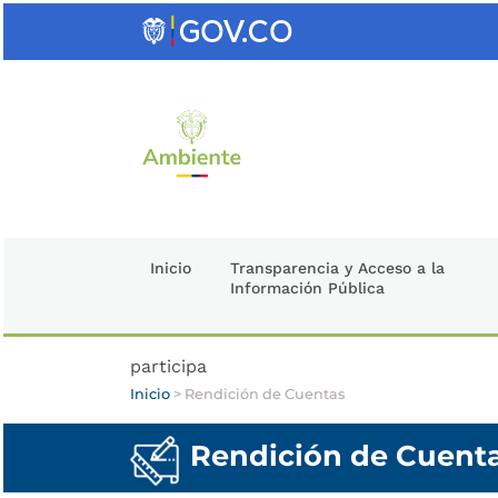
Saltar
al
contenido
clave
Inicio
Transparencia y Acceso a la
Información Pública
participa
Inicio
>
Rendición de Cuentas
Rendición de Cuent