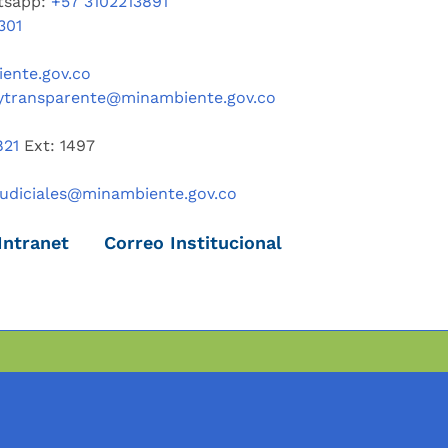
tsapp:
+57 3102213891
301
ente.gov.co
ytransparente@minambiente.gov.co
821
Ext: 1497
judiciales@minambiente.gov.co
Intranet
Correo Institucional