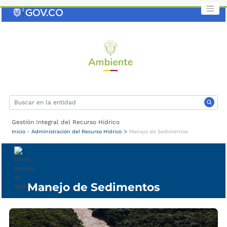
Saltar
al
contenido
clave
Gestión Integral del Recurso Hídrico
>
Inicio
>
Administración del Recurso Hídrico
Manejo de Sedimentos
Manejo de Sedimentos