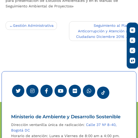
para presentación de Estudios Ambientales y en el Manual de
Seguimiento Ambiental de Proyectos»
Navegación
Gestión Administrativa
Seguimiento al Plan
Anticorrupción y Atención al
de
Ciudadano Diciembre 2016
entradas
Ministerio de Ambiente y Desarrollo Sostenible
Dirección ventanilla única de radicación:
Calle 37 Nº 8-40,
Bogotá DC
Horario de atención: Lunes a Viernes de 8:00 am a 4:00 pm.