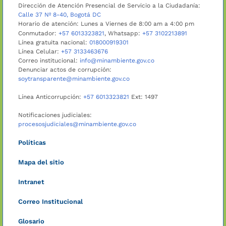
Dirección de Atención Presencial de Servicio a la Ciudadanía:
Calle 37 Nº 8-40, Bogotá DC
Horario de atención: Lunes a Viernes de 8:00 am a 4:00 pm
Conmutador:
+57 6013323821
, Whatsapp:
+57 3102213891
Línea gratuita nacional:
018000919301
Línea Celular:
+57 3133463676
Correo institucional:
info@minambiente.gov.co
Denunciar actos de corrupción:
soytransparente@minambiente.gov.co
Línea Anticorrupción:
+57 6013323821
Ext: 1497
Notificaciones judiciales:
procesosjudiciales@minambiente.gov.co
Políticas
Mapa del sitio
Intranet
Correo Institucional
Glosario