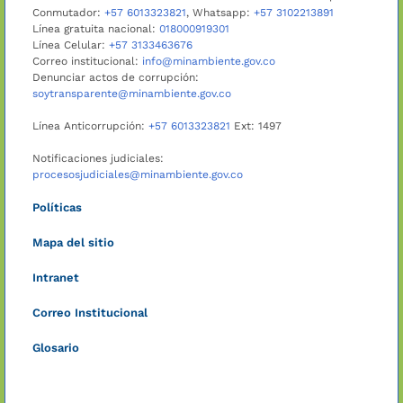
Conmutador:
+57 6013323821
, Whatsapp:
+57 3102213891
Línea gratuita nacional:
018000919301
Línea Celular:
+57 3133463676
Correo institucional:
info@minambiente.gov.co
Denunciar actos de corrupción:
soytransparente@minambiente.gov.co
Línea Anticorrupción:
+57 6013323821
Ext: 1497
Notificaciones judiciales:
procesosjudiciales@minambiente.gov.co
Políticas
Mapa del sitio
Intranet
Correo Institucional
Glosario