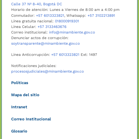
Calle 37 Nº 8-40, Bogotá DC
Horario de atención: Lunes a Viernes de 8:00 am a 4:00 pm
Conmutador:
+57 6013323821
, Whatsapp:
+57 3102213891
Línea gratuita nacional:
018000919301
Línea Celular:
+57 3133463676
Correo institucional:
info@minambiente.gov.co
Denunciar actos de corrupción:
soytransparente@minambiente.gov.co
Línea Anticorrupción:
+57 6013323821
Ext: 1497
Notificaciones judiciales:
procesosjudiciales@minambiente.gov.co
Políticas
Mapa del sitio
Intranet
Correo Institucional
Glosario