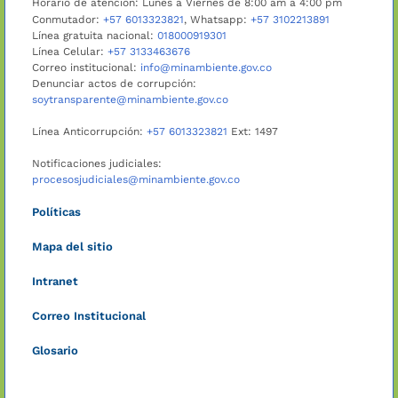
Horario de atención: Lunes a Viernes de 8:00 am a 4:00 pm
Conmutador:
+57 6013323821
, Whatsapp:
+57 3102213891
Línea gratuita nacional:
018000919301
Línea Celular:
+57 3133463676
Correo institucional:
info@minambiente.gov.co
Denunciar actos de corrupción:
soytransparente@minambiente.gov.co
Línea Anticorrupción:
+57 6013323821
Ext: 1497
Notificaciones judiciales:
procesosjudiciales@minambiente.gov.co
Políticas
Mapa del sitio
Intranet
Correo Institucional
Glosario