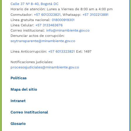
Calle 37 Nº 8-40, Bogotá DC
Horario de atención: Lunes a Viernes de 8:00 am a 4:00 pm
Conmutador:
+57 6013323821
, Whatsapp:
+57 3102213891
Línea gratuita nacional:
018000919301
Línea Celular:
+57 3133463676
Correo institucional:
info@minambiente.gov.co
Denunciar actos de corrupción:
soytransparente@minambiente.gov.co
Línea Anticorrupción:
+57 6013323821
Ext: 1497
Notificaciones judiciales:
procesosjudiciales@minambiente.gov.co
Políticas
Mapa del sitio
Intranet
Correo Institucional
Glosario