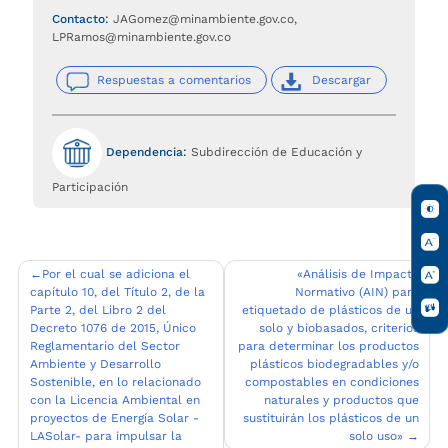
Contacto:
JAGomez@minambiente.gov.co,
LPRamos@minambiente.gov.co
Respuestas a comentarios
Descargar
Dependencia:
Subdirección de Educación y
Participación
Navegación
Por el cual se adiciona el
«Análisis de Impacto
capítulo 10, del Título 2, de la
Normativo (AIN) para
de
Parte 2, del Libro 2 del
etiquetado de plásticos de un
entradas
Decreto 1076 de 2015, Único
solo y biobasados, criterios
Reglamentario del Sector
para determinar los productos
Ambiente y Desarrollo
plásticos biodegradables y/o
Sostenible, en lo relacionado
compostables en condiciones
con la Licencia Ambiental en
naturales y productos que
proyectos de Energía Solar -
sustituirán los plásticos de un
LASolar- para impulsar la
solo uso»