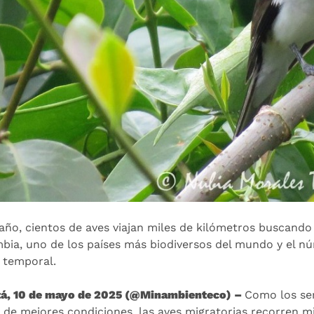
año, cientos de aves viajan miles de kilómetros buscando
bia, uno de los países más biodiversos del mundo y el nú
 temporal.
á, 10 de mayo de 2025 (@Minambienteco) –
Como los se
 de mejores condiciones, las aves migratorias recorren m