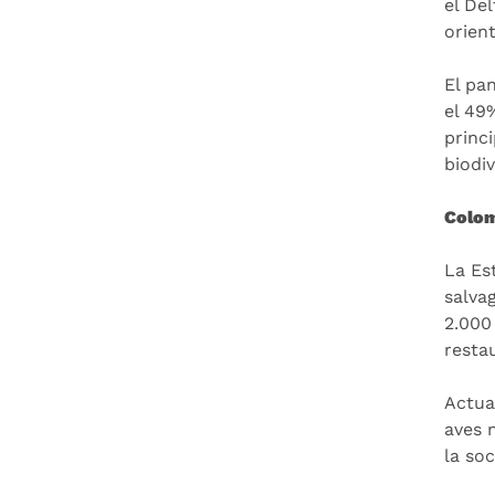
el Del
orien
El pa
el 49
princ
biodi
Colom
La Es
salvag
2.000
resta
Actua
aves 
la so