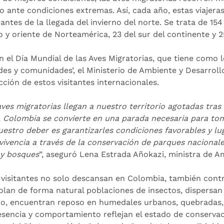
io ante condiciones extremas. Así, cada año, estas viajer
 antes de la llegada del invierno del norte. Se trata de 15
o y oriente de Norteamérica, 23 del sur del continente y 
n el Día Mundial de las Aves Migratorias, que tiene como
des y comunidades’, el Ministerio de Ambiente y Desarroll
cción de estos visitantes internacionales.
ves migratorias llegan a nuestro territorio agotadas tras
. Colombia se convierte en una parada necesaria para tom
uestro deber es garantizarles condiciones favorables y l
vivencia a través de la conservación de parques nacionale
 y bosques
”, aseguró Lena Estrada Añokazi, ministra de A
 visitantes no solo descansan en Colombia, también contri
olan de forma natural poblaciones de insectos, dispersan s
o, encuentran reposo en humedales urbanos, quebradas, r
esencia y comportamiento reflejan el estado de conservac