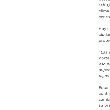
refug
clima
centr
Hoy e
ciuda
prote
“
Las a
norte
eso n
super
lagos
Estos
contr
cambi
su pr