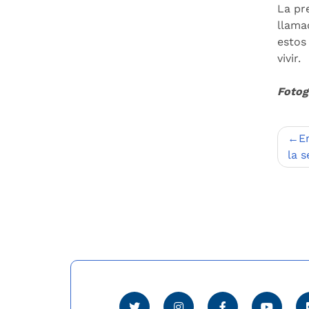
La pr
llama
estos
vivir.
Fotog
Nav
E
de
la 
entr