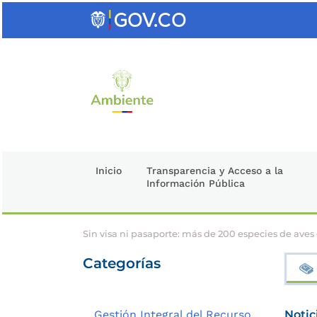
Saltar
al
contenido
clave
Inicio
Transparencia y Acceso a la
Información Pública
Sin visa ni pasaporte: más de 200 especies de ave
Categorías
Gestión Integral del Recurso
Notic