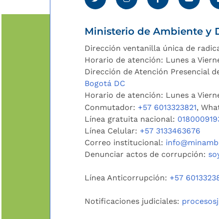
Ministerio de Ambiente y D
Dirección ventanilla única de radic
Horario de atención: Lunes a Viern
Dirección de Atención Presencial de
Bogotá DC
Horario de atención: Lunes a Vier
Conmutador:
+57 6013323821
, Wha
Línea gratuita nacional:
018000919
Línea Celular:
+57 3133463676
Correo institucional:
info@minambi
Denunciar actos de corrupción:
so
Línea Anticorrupción:
+57 6013323
Notificaciones judiciales:
procesos