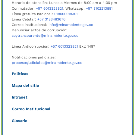
Horario de atención: Lunes a Viernes de 8:00 am a 4:00 pm
Conmutador:
+57 6013323821
, Whatsapp:
+57 3102213891
Línea gratuita nacional:
018000919301
Línea Celular:
+57 3133463676
Correo institucional:
info@minambiente.gov.co
Denunciar actos de corrupción:
soytransparente@minambiente.gov.co
Línea Anticorrupción:
+57 6013323821
Ext: 1497
Notificaciones judiciales:
procesosjudiciales@minambiente.gov.co
Políticas
Mapa del sitio
Intranet
Correo Institucional
Glosario