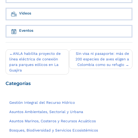
Videos
Eventos
Navegación
ANLA habilita proyecto de
Sin visa ni pasaporte: más de
línea eléctrica de conexión
200 especies de aves eligen a
de
para parques eólicos en La
Colombia como su refugio
entradas
Guajira
Categorías
Gestión Integral del Recurso Hídrico
Asuntos Ambientales, Sectorial y Urbana
Asuntos Marinos, Costeros y Recursos Acuáticos
Bosques, Biodiversidad y Servicios Ecosistémicos