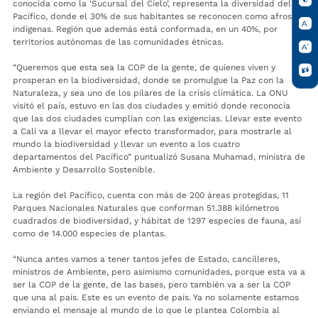
conocida como la ‘Sucursal del Cielo’, representa la diversidad del
Pacífico, donde el 30% de sus habitantes se reconocen como afros o
indígenas. Región que además está conformada, en un 40%, por
territorios autónomas de las comunidades étnicas.
“Queremos que esta sea la COP de la gente, de quienes viven y
prosperan en la biodiversidad, donde se promulgue la Paz con la
Naturaleza, y sea uno de los pilares de la crisis climática. La ONU
visitó el país, estuvo en las dos ciudades y emitió donde reconocía
que las dos ciudades cumplían con las exigencias. Llevar este evento
a Cali va a llevar el mayor efecto transformador, para mostrarle al
mundo la biodiversidad y llevar un evento a los cuatro
departamentos del Pacífico” puntualizó Susana Muhamad, ministra de
Ambiente y Desarrollo Sostenible.
La región del Pacífico, cuenta con más de 200 áreas protegidas, 11
Parques Nacionales Naturales que conforman 51.388 kilómetros
cuadrados de biodiversidad, y hábitat de 1297 especies de fauna, así
como de 14.000 especies de plantas.
“Nunca antes vamos a tener tantos jefes de Estado, cancilleres,
ministros de Ambiente, pero asimismo comunidades, porque esta va a
ser la COP de la gente, de las bases, pero también va a ser la COP
que una al país. Este es un evento de país. Ya no solamente estamos
enviando el mensaje al mundo de lo que le plantea Colombia al