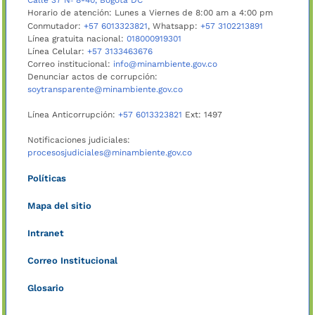
Calle 37 Nº 8-40, Bogotá DC
Horario de atención: Lunes a Viernes de 8:00 am a 4:00 pm
Conmutador:
+57 6013323821
, Whatsapp:
+57 3102213891
Línea gratuita nacional:
018000919301
Línea Celular:
+57 3133463676
Correo institucional:
info@minambiente.gov.co
Denunciar actos de corrupción:
soytransparente@minambiente.gov.co
Línea Anticorrupción:
+57 6013323821
Ext: 1497
Notificaciones judiciales:
procesosjudiciales@minambiente.gov.co
Políticas
Mapa del sitio
Intranet
Correo Institucional
Glosario