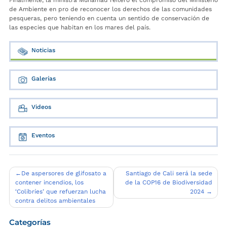
Finalmente, la ministra Muhamad reiteró el compromiso del Ministerio
de Ambiente en pro de reconocer los derechos de las comunidades
pesqueras, pero teniendo en cuenta un sentido de conservación de
las especies que habitan en los mares del país.
Noticias
Galerías
Videos
Eventos
Navegación
De aspersores de glifosato a
Santiago de Cali será la sede
contener incendios, los
de la COP16 de Biodiversidad
de
‘Colibríes’ que refuerzan lucha
2024
entradas
contra delitos ambientales
Categorías