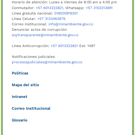
Horario de atención: Lunes a Viernes de 8:00 am a 4:00 pm
Conmutador:
+57 6013323821
, Whatsapp:
+57 3102213891
Línea gratuita nacional:
018000919301
Línea Celular:
+57 3133463676
Correo institucional:
info@minambiente.gov.co
Denunciar actos de corrupción:
soytransparente@minambiente.gov.co
Línea Anticorrupción:
+57 6013323821
Ext: 1497
Notificaciones judiciales:
procesosjudiciales@minambiente.gov.co
Políticas
Mapa del sitio
Intranet
Correo Institucional
Glosario