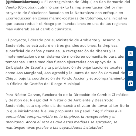
(@Minambienteco) –
El corregimiento de Chiquí, en San Bernardo del
Viento (Córdoba), culminó con éxito la implementación del primer
proyecto de Soluciones Basadas en la Naturaleza con enfoque en
Ecorreducción en zonas marino-costeras de Colombia, una iniciativa
que busca reducir el riesgo por inundaciones en una de las regiones
más vulnerables al cambio climático.
El proyecto, liderado por el Ministerio de Ambiente y Desarrollo
Sostenible, se estructuró en tres grandes acciones: la limpieza
superficial de caños y canales, la revegetación de riberas y la
implementación de un sistema de monitoreo comunitario para alertas
tempranas. Estas medidas fueron ejecutadas con apoyo de la
Embajada de España y la participación de organizaciones locales
como Aso Manglebal, Aso Agrochi y la Junta de Acción Comunal de
Chiquí, bajo la coordinación de Fondo Acción y el acompañamiento de
la Oficina de Gestión del Riesgo Municipal.
Para Néstor Garzón, funcionario de la Dirección de Cambio Climático
y Gestión del Riesgo del Ministerio de Ambiente y Desarrollo
Sostenible, esta experiencia demuestra el valor de llevar al territorio
lo que inicialmente fue una propuesta en papel: “
Aquí vimos a la
comunidad comprometida en la limpieza, la revegetación y el
monitoreo. Ahora el reto es que estas medidas se apropien, se
mantengan vivas gracias a las capacidades instaladas
”.