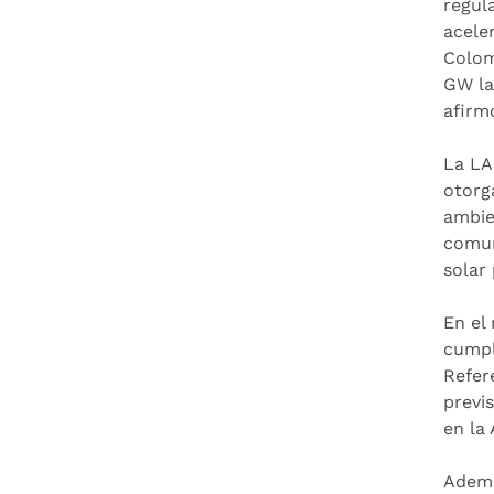
regul
acele
Colom
GW la
afirm
La LA
otorg
ambie
comun
solar
En el
cumpl
Refere
previ
en la
Ademá