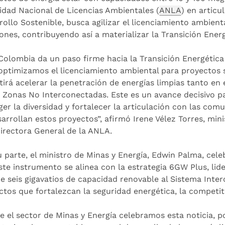
idad Nacional de Licencias Ambientales (
ANLA
) en articu
ollo Sostenible, busca agilizar el licenciamiento ambienta
iones, contribuyendo así a materializar la Transición Ener
Colombia da un paso firme hacia la Transición Energética
optimizamos el licenciamiento ambiental para proyectos s
tirá acelerar la penetración de energías limpias tanto e
s Zonas No Interconectadas. Este es un avance decisivo p
ger la diversidad y fortalecer la articulación con las com
sarrollan estos proyectos”, afirmó Irene Vélez Torres, min
 directora General de la ANLA.
u parte, el ministro de Minas y Energía, Edwin Palma, cele
ste instrumento se alinea con la estrategia 6GW Plus, lid
e seis gigavatios de capacidad renovable al Sistema Inte
tos que fortalezcan la seguridad energética, la competitiv
e el sector de Minas y Energía celebramos esta noticia,