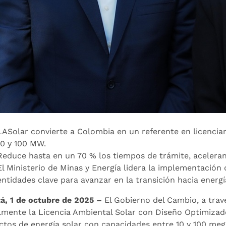
LASolar convierte a Colombia en un referente en licencia
10 y 100 MW.
Reduce hasta en un 70 % los tiempos de trámite, acelerand
El Ministerio de Minas y Energía lidera la implementación 
entidades clave para avanzar en la transición hacia energí
á, 1 de octubre de 2025 –
El Gobierno del Cambio, a trav
almente la Licencia Ambiental Solar con Diseño Optimizad
ctos de energía solar con capacidades entre 10 y 100 meg