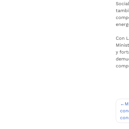
Socia
tambi
compe
energ
Con L
Minis
y for
demue
compr
Nav
M
de
con
con
entr