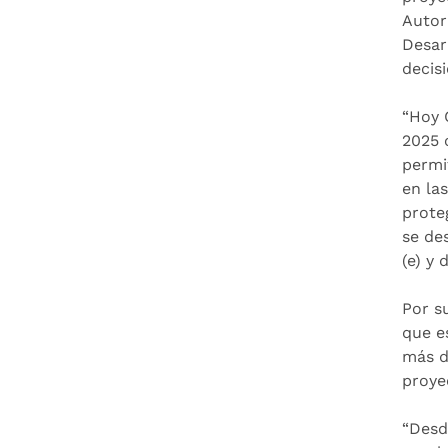
Autor
Desarr
decis
“Hoy 
2025 
permi
en la
prote
se de
(e) y
Por s
que e
más d
proyec
“Desd