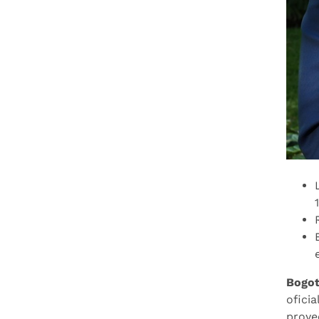
Bogot
ofici
proye