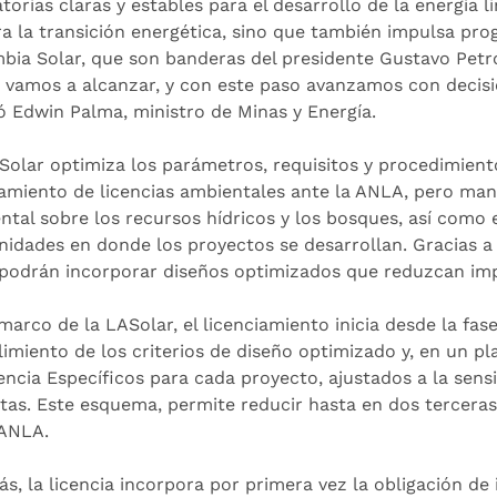
atorias claras y estables para el desarrollo de la energía
ra la transición energética, sino que también impulsa p
bia Solar, que son banderas del presidente Gustavo Petr
 vamos a alcanzar, y con este paso avanzamos con decisió
ó Edwin Palma, ministro de Minas y Energía.
Solar optimiza los parámetros, requisitos y procedimiento
amiento de licencias ambientales ante la ANLA, pero mant
ntal sobre los recursos hídricos y los bosques, así como e
idades en donde los proyectos se desarrollan. Gracias a
 podrán incorporar diseños optimizados que reduzcan im
 marco de la LASolar, el licenciamiento inicia desde la fas
imiento de los criterios de diseño optimizado y, en un p
ncia Específicos para cada proyecto, ajustados a la sensib
stas. Este esquema, permite reducir hasta en dos terceras
 ANLA.
s, la licencia incorpora por primera vez la obligación d