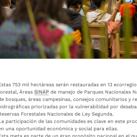
Estas 753 mil hectáreas serán restauradas en 13 ecorregio
forestal, Áreas
SINAP
de manejo de Parques Nacionales Na
de bosques, áreas campesinas, consejos comunitarios y r
hidrográficas priorizadas por la vulnerabilidad por desab
Reservas Forestales Nacionales de Ley Segunda.
La participación de las comunidades es clave en este proc
en una oportunidad económica y social para ellas.
Esta meta es parte de un gran propósito nacional en el q