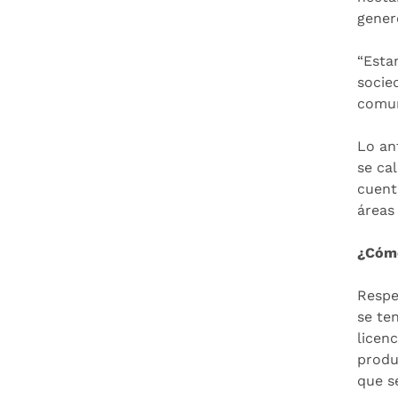
gener
“Esta
socie
comun
Lo ant
se ca
cuent
áreas
¿Cómo
Respe
se te
licen
produ
que s