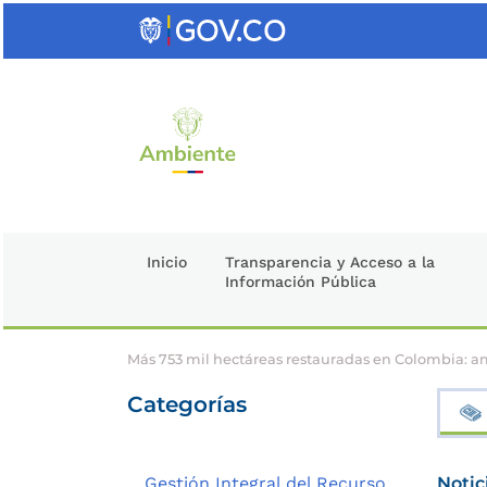
Saltar
al
contenido
clave
Inicio
Transparencia y Acceso a la
Información Pública
Más 753 mil hectáreas restauradas en Colombia: 
Categorías
Gestión Integral del Recurso
Notic