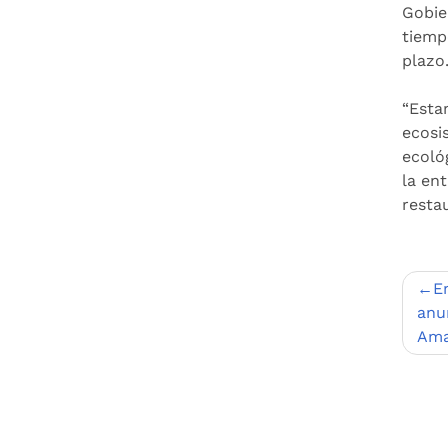
Gobie
tiemp
plazo
“Esta
ecosi
ecoló
la en
resta
Nav
E
de
anun
Ama
entr