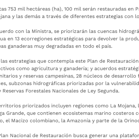
tas 753 mil hectáreas (ha), 100 mil serán restauradas en 
jana y las demás a través de diferentes estrategias con l
uerdo con la Ministra, se priorizarán las cuencas hidrográ
gua en 13 ecorregiones estratégicas para devolver la produ
eas ganaderas muy degradadas en todo el país.
 las estrategias que contempla este Plan de Restauración 
ctivos como agricultura y ganadería; y acuerdos estratég
itarios y reservas campesinas, 28 núcleos de desarrollo 
es, subzonas hidrográficas priorizadas por la vulnerabil
y Reservas Forestales Nacionales de Ley Segunda.
erritorios priorizados incluyen regiones como La Mojana, 
ga Grande, que contienen ecosistemas marino costeros c
o, el Macizo colombiano, la Amazonía y parte de la Orino
Plan Nacional de Restauración busca generar una platafor