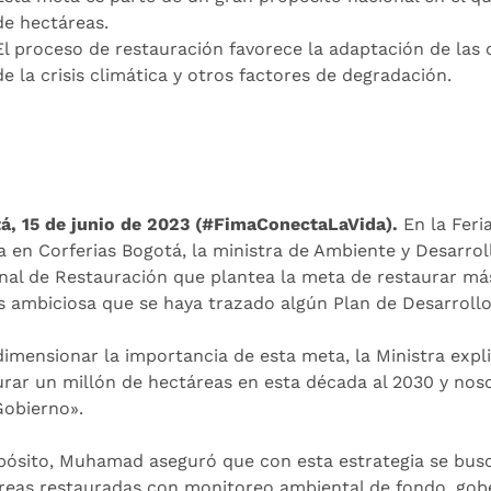
de hectáreas.
El proceso de restauración favorece la adaptación de las 
de la crisis climática y otros factores de degradación.
á, 15 de junio de 2023
(#FimaConectaLaVida).
En la Feri
za en Corferias Bogotá, la ministra de Ambiente y Desarrol
nal de Restauración que plantea la meta de restaurar más 
s ambiciosa que se haya trazado algún Plan de Desarrollo
dimensionar la importancia de esta meta, la Ministra exp
urar un millón de hectáreas en esta década al 2030 y nos
Gobierno».
pósito, Muhamad aseguró que con esta estrategia se busc
reas restauradas con monitoreo ambiental de fondo, go