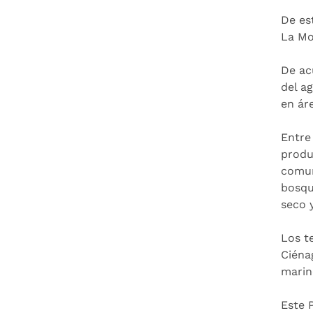
De es
La Mo
De ac
del a
en ár
Entre
produ
comun
bosqu
seco 
Los t
Ciéna
marin
Este 