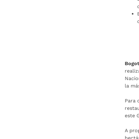
Bogot
reali
Nacio
la má
Para 
resta
este 
A pro
hectá