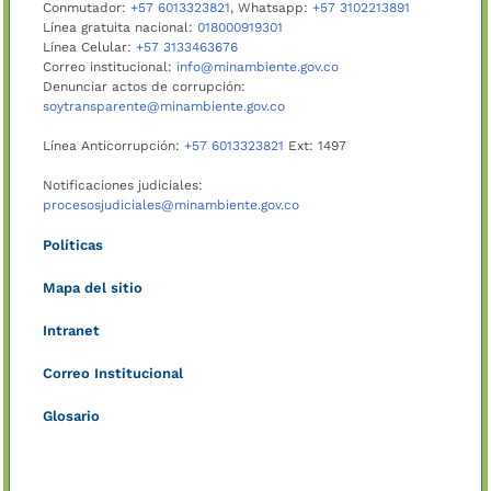
Conmutador:
+57 6013323821
, Whatsapp:
+57 3102213891
Línea gratuita nacional:
018000919301
Línea Celular:
+57 3133463676
Correo institucional:
info@minambiente.gov.co
Denunciar actos de corrupción:
soytransparente@minambiente.gov.co
Línea Anticorrupción:
+57 6013323821
Ext: 1497
Notificaciones judiciales:
procesosjudiciales@minambiente.gov.co
Políticas
Mapa del sitio
Intranet
Correo Institucional
Glosario