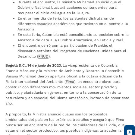
Durante el encuentro, la ministra Muhamad anunció que el
Gobierno Nacional buscará acciones contundentes para
recuperar el ciclo del agua en la Guajira.
En el primer día de feria, los asistentes disfrutaron de
diferentes espacios académicos que tuvieron en el centro a la
Amazonía.
En esta feria, Colombia está consolidando su posición sobre la
Amazonía de cara a la Cumbre Amazónica, en Leticia y Pará.
El encuentro cerró con la participación de Frankie, el
dinosaurio activista del Programa de Naciones Unidas para el
Desarrollo (
PNUD
).
Bogotá D.C., 14 de junio de 2023.
La vicepresidenta de Colombia
Francia Márquez y la ministra de Ambiente y Desarrollo Sostenible
Susana Muhamad dieron apertura oficial a la octava edición de la
Feria Internacional del Ambiente (
Fima
), un encuentro clave para
construir con diferentes movimientos sociales, sector privado y
público, y ciudadanía en general en torno a la conservación de la
naturaleza y en especial del Bioma Amazónico, invitado de honor este
año.
A propósito, la Ministra anunció cuáles son los propósitos
ambientales del país en los próximos tres años y aseguró que Fima
busca ser un encuentro de la red de los cuidadores de la vida, que
están en el sector productivo, los pueblos indígenas, la academia, los