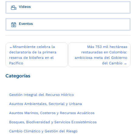
Videos
Eventos
Navegación
Minambiente celebra la
Más 753 mil hectáreas
declaratoria de la primera
restauradas en Colombia:
de
reserva de biósfera en el
ambiciosa meta del Gobierno
entradas
Pacífico
del Cambio
Categorías
Gestión Integral del Recurso Hídrico
Asuntos Ambientales, Sectorial y Urbana
Asuntos Marinos, Costeros y Recursos Acuáticos
Bosques, Biodiversidad y Servicios Ecosistémicos
Cambio Climático y Gestión del Riesgo