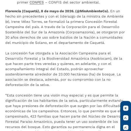
primer
CONPES
– CONFIS del sector ambiental.
Florencia (Caquetá), 8 de mayo de 2026. (@MinAmbienteCo).
En un
hecho sin precedentes y con el liderazgo de la ministra de Ambiente
(e), Irene Vélez Torres, se formalizó la primera Concesión Forestal
Campesina del país. A través de la Corporación para el Desarrollo
Sostenible del Sur de la Amazonía (Corpoamazonia), se otorgaron por
30 años derechos de uso sobre baldíos de la Nación a comunidades
del municipio de Solano, en el departamento de Caquetá.
La concesión fue otorgada a la Asociación Campesina para el
Desarrollo Forestal y la Biodiversidad Amazónica (Asobiocam), de la
que hacen parte tres veredas y quienes, en adelante, y con el
acompañamiento integral del Estado, podrán aprovechar
sosteniblemente alrededor de 23.000 hectáreas (ha) de bosque. La
asociación se destaca, además, por su compromiso con la no
deforestación de la selva.
“Esta concesión tiene una visión muy especial y es que permite la
dignificación de los habitantes de la selva, particularmente evitando
que haya presiones de deforestación que surgen por las dificultades
económicas de los campesinos. Entonces, lo que permite es que el
campesinado, 423 familias que hacen parte del Núcleo de Desarrollo
Forestal Paraíso Amazónico, pueda tener un uso sostenible de los
recursos del bosque. Esto garantiza su permanencia digna en el