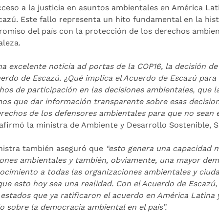
acceso a la justicia en asuntos ambientales en América La
cazú. Este fallo representa un hito fundamental en la his
omiso del país con la protección de los derechos ambient
aleza.
a excelente noticia ad portas de la COP16, la decisión de
uerdo de Escazú. ¿Qué implica el Acuerdo de Escazú para l
hos de participación en las decisiones ambientales, que l
os que dar información transparente sobre esas decisio
erechos de los defensores ambientales para que no sean 
afirmó la ministra de Ambiente y Desarrollo Sostenible
nistra también aseguró que
“esto genera una capacidad ma
iones ambientales y también, obviamente, una mayor demo
ocimiento a todas las organizaciones ambientales y ciuda
que esto hoy sea una realidad. Con el Acuerdo de Escazú
 estados que ya ratificaron el acuerdo en América Latina 
 sobre la democracia ambiental en el país”.