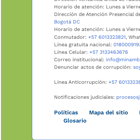
Horario de atención: Lunes a Viern
Dirección de Atención Presencial de
Bogotá DC
Horario de atención: Lunes a Vier
Conmutador:
+57 6013323821
, Wha
Línea gratuita nacional:
018000919
Línea Celular:
+57 3133463676
Correo institucional:
info@minambi
Denunciar actos de corrupción:
so
Línea Anticorrupción:
+57 6013323
Notificaciones judiciales:
procesos
Políticas
Mapa del sitio
Glosario