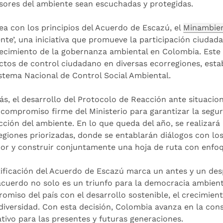
sores del ambiente sean escuchadas y protegidas.
nea con los principios del Acuerdo de Escazú, el
Minambie
nte’, una iniciativa que promueve la participación ciudada
lecimiento de la gobernanza ambiental en Colombia. Est
ctos de control ciudadano en diversas ecorregiones, esta
istema Nacional de Control Social Ambiental.
s, el desarrollo del Protocolo de Reacción ante situacio
 compromiso firme del Ministerio para garantizar la segur
cción del ambiente. En lo que queda del año, se realizará u
egiones priorizadas, donde se entablarán diálogos con los
bor y construir conjuntamente una hoja de ruta con enfoqu
tificación del Acuerdo de Escazú marca un antes y un des
acuerdo no solo es un triunfo para la democracia ambienta
omiso del país con el desarrollo sostenible, el crecimien
odiversidad. Con esta decisión, Colombia avanza en la con
ativo para las presentes y futuras generaciones.