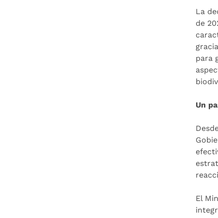
La de
de 20
carac
graci
para g
aspec
biodiv
Un pa
Desde
Gobie
efect
estra
reacc
El Mi
integ