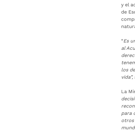
y el 
de Es
compr
natur
“
Es un
al Ac
derec
tenem
los d
vida”,
La Mi
decis
recon
para 
otros
mundo