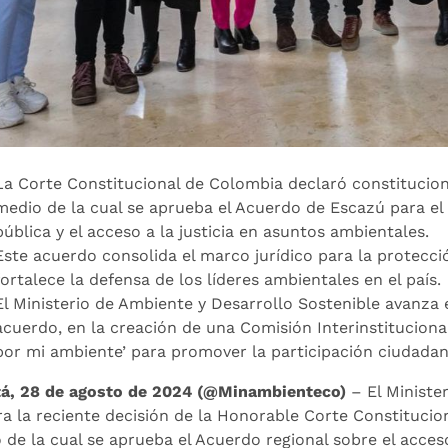
La Corte Constitucional de Colombia declaró constituciona
medio de la cual se aprueba el Acuerdo de Escazú para el 
pública y el acceso a la justicia en asuntos ambientales.
Este acuerdo consolida el marco jurídico para la protecc
fortalece la defensa de los líderes ambientales en el país.
El Ministerio de Ambiente y Desarrollo Sostenible avanza
acuerdo, en la creación de una Comisión Interinstitucional
por mi ambiente’ para promover la participación ciudada
á, 28 de agosto de 2024 (@Minambienteco)
– El Ministe
ra la reciente decisión de la Honorable Corte Constitucio
 de la cual se aprueba el Acuerdo regional sobre el acceso