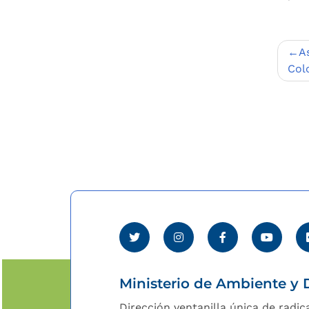
Nav
A
de
Col
entr
Ministerio de Ambiente y D
Dirección ventanilla única de radic