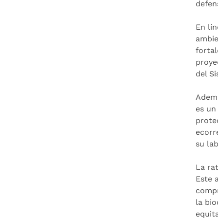
defen
En lí
ambie
forta
proye
del S
Ademá
es un
prote
ecorr
su la
La ra
Este 
compr
la bi
equit