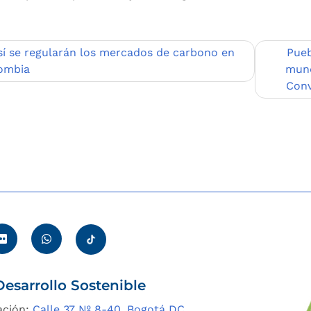
egación
sí se regularán los mercados de carbono en
Pueb
ombia
mund
Conv
adas
esarrollo Sostenible
ación:
Calle 37 Nº 8-40, Bogotá DC