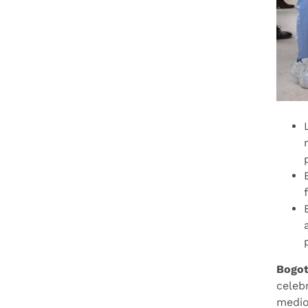
Bogot
celeb
medio