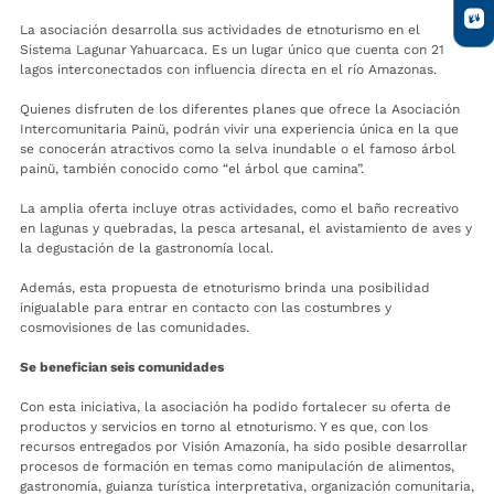
La asociación desarrolla sus actividades de etnoturismo en el
Sistema Lagunar Yahuarcaca. Es un lugar único que cuenta con 21
lagos interconectados con influencia directa en el río Amazonas.
Quienes disfruten de los diferentes planes que ofrece la Asociación
Intercomunitaria Painü, podrán vivir una experiencia única en la que
se conocerán atractivos como la selva inundable o el famoso árbol
painü, también conocido como “el árbol que camina”.
La amplia oferta incluye otras actividades, como el baño recreativo
en lagunas y quebradas, la pesca artesanal, el avistamiento de aves y
la degustación de la gastronomía local.
Además, esta propuesta de etnoturismo brinda una posibilidad
inigualable para entrar en contacto con las costumbres y
cosmovisiones de las comunidades.
Se benefician seis comunidades
Con esta iniciativa, la asociación ha podido fortalecer su oferta de
productos y servicios en torno al etnoturismo. Y es que, con los
recursos entregados por Visión Amazonía, ha sido posible desarrollar
procesos de formación en temas como manipulación de alimentos,
gastronomía, guianza turística interpretativa, organización comunitaria,