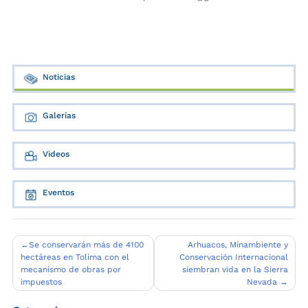
Noticias
Galerías
Videos
Eventos
Navegación
Se conservarán más de 4100
Arhuacos, Minambiente y
hectáreas en Tolima con el
Conservación Internacional
de
mecanismo de obras por
siembran vida en la Sierra
entradas
impuestos
Nevada