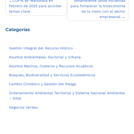
Navegación
COP16 se reanudará en
Minambiente lanza iniciativas
febrero de 2025 para acordar
para fortalecer la bioeconomía
de
temas clave
de la mano con el sector
entradas
empresarial
Categorías
Gestión Integral del Recurso Hídrico
Asuntos Ambientales, Sectorial y Urbana
Asuntos Marinos, Costeros y Recursos Acuáticos
Bosques, Biodiversidad y Servicios Ecosistémicos
Cambio Climático y Gestión del Riesgo
Ordenamiento Ambiental Territorial y Sistema Nacional Ambiental
– SINA
Negocios Verdes