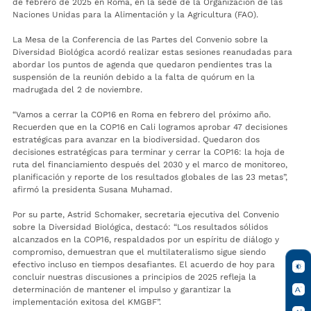
de febrero de 2025 en Roma, en la sede de la Organización de las
Naciones Unidas para la Alimentación y la Agricultura (FAO).
La Mesa de la Conferencia de las Partes del Convenio sobre la
Diversidad Biológica acordó realizar estas sesiones reanudadas para
abordar los puntos de agenda que quedaron pendientes tras la
suspensión de la reunión debido a la falta de quórum en la
madrugada del 2 de noviembre.
“Vamos a cerrar la COP16 en Roma en febrero del próximo año.
Recuerden que en la COP16 en Cali logramos aprobar 47 decisiones
estratégicas para avanzar en la biodiversidad. Quedaron dos
decisiones estratégicas para terminar y cerrar la COP16: la hoja de
ruta del financiamiento después del 2030 y el marco de monitoreo,
planificación y reporte de los resultados globales de las 23 metas”,
afirmó la presidenta Susana Muhamad.
Por su parte, Astrid Schomaker, secretaria ejecutiva del Convenio
sobre la Diversidad Biológica, destacó: “Los resultados sólidos
alcanzados en la COP16, respaldados por un espíritu de diálogo y
compromiso, demuestran que el multilateralismo sigue siendo
efectivo incluso en tiempos desafiantes. El acuerdo de hoy para
concluir nuestras discusiones a principios de 2025 refleja la
determinación de mantener el impulso y garantizar la
implementación exitosa del KMGBF”.