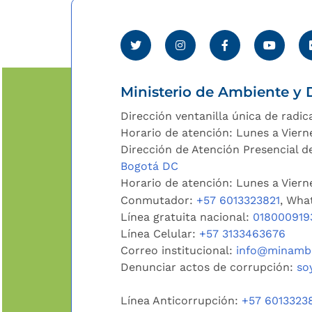
Ministerio de Ambiente y D
Dirección ventanilla única de radic
Horario de atención: Lunes a Viern
Dirección de Atención Presencial de
Bogotá DC
Horario de atención: Lunes a Vier
Conmutador:
+57 6013323821
, Wha
Línea gratuita nacional:
018000919
Línea Celular:
+57 3133463676
Correo institucional:
info@minambi
Denunciar actos de corrupción:
so
Línea Anticorrupción:
+57 6013323