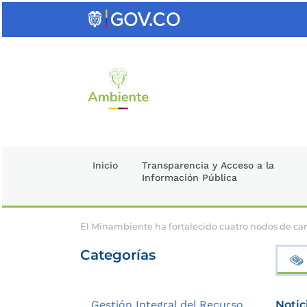
Saltar
al
contenido
clave
Inicio
Transparencia y Acceso a la
Información Pública
El Minambiente ha fortalecido cuatro nodos de c
Categorías
Gestión Integral del Recurso
Notic