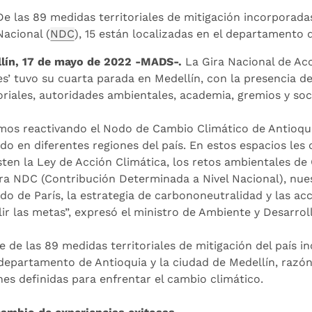
De las 89 medidas territoriales de mitigación incorporada
Nacional (
NDC
), 15 están localizadas en el departamento d
lín, 17 de mayo de 2022 -MADS-.
La Gira Nacional de Acc
les’ tuvo su cuarta parada en Medellín, con la presencia 
oriales, autoridades ambientales, academia, gremios y soci
mos reactivando el Nodo de Cambio Climático de Antioqui
ado en diferentes regiones del país. En estos espacios l
sten la Ley de Acción Climática, los retos ambientales de 
ra NDC (Contribución Determinada a Nivel Nacional), nu
do de París, la estrategia de carbononeutralidad y las a
ir las metas”, expresó el ministro de Ambiente y Desarrol
e de las 89 medidas territoriales de mitigación del país 
 departamento de Antioquia y la ciudad de Medellín, razón
nes definidas para enfrentar el cambio climático.