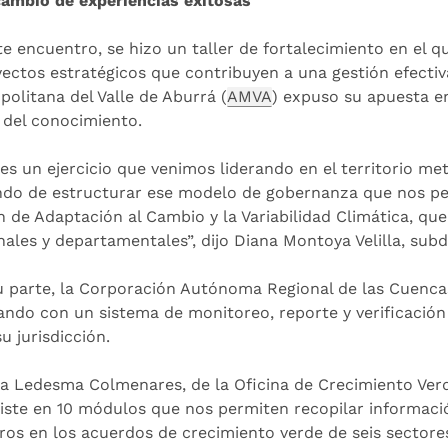
cambio de experiencias exitosas
te encuentro, se hizo un taller de fortalecimiento en el 
yectos estratégicos que contribuyen a una gestión efectiva 
politana del Valle de Aburrá (
AMVA
) expuso su apuesta e
l del conocimiento.
 es un ejercicio que venimos liderando en el territorio me
ndo de estructurar ese modelo de gobernanza que nos p
an de Adaptación al Cambio y la Variabilidad Climática, qu
nales y departamentales”, dijo Diana Montoya Velilla, sub
u parte, la Corporación Autónoma Regional de las Cuencas
ando con un sistema de monitoreo, reporte y verificación
u jurisdicción.
a Ledesma Colmenares, de la Oficina de Crecimiento Verd
iste en 10 módulos que nos permiten recopilar informaci
ros en los acuerdos de crecimiento verde de seis sectore