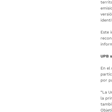
terri
emisi
versi
identi
Este 
recon
infor
UPB s
En el
parti
por p
“La U
la pr
tambi
Objet