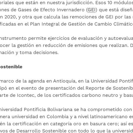
toriales que están en nuestra jurisdicción. Esos 10 módul
ones de Gases de Efecto Invernadero (
GEI
) que está dise
ón 2020, y otra que calcula las remociones de GEI por la
ficadas en el Plan Integral de Gestión de Cambio Climático
instrumento permite ejercicios de evaluación y autoevalua
ocer la gestión en reducción de emisiones que realizan. 
mación y toma decisiones.
ostenible
 marco de la agenda en Antioquia, en la Universidad Pontif
cipó en el evento de presentación del Reporte de Sostenib
arte de Icontec, de los certificados carbono neutro y bas
niversidad Pontificia Bolivariana se ha comprometido con
imera universidad en Colombia y a nivel latinoamericano e
én la certificación en categoría oro en basura cero; así 
ivos de Desarrollo Sostenible con todo lo que la universi