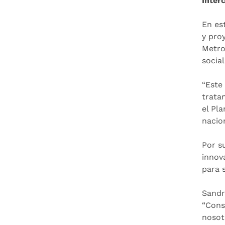
Inter
En es
y pro
Metro
socia
“Este
trata
el Pl
nacio
Por s
innov
para s
Sandr
“Cons
nosot