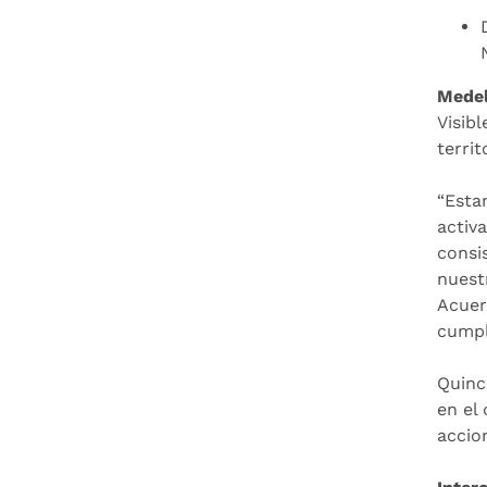
Medel
Visib
territ
“Esta
activ
consi
nuest
Acuer
cumpl
Quinc
en el
accio