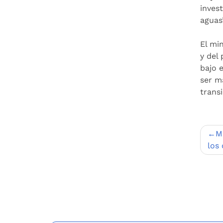
invest
aguas
El mi
y del
bajo 
ser m
transi
Nav
M
de
los 
entr