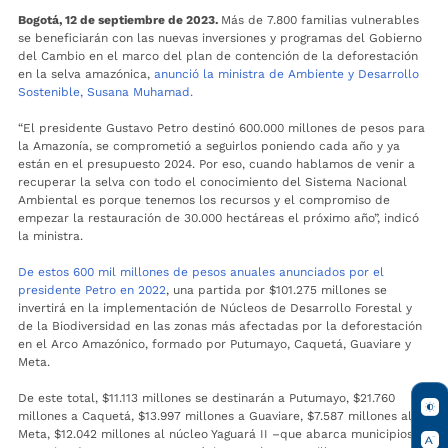
Bogotá, 12 de septiembre de 2023.
Más de 7.800 familias vulnerables
se beneficiarán con las nuevas inversiones y programas del Gobierno
del Cambio en el marco del plan de contención de la deforestación
en la selva amazónica,
anunció la ministra de Ambiente y Desarrollo
Sostenible, Susana Muhamad.
“El presidente Gustavo Petro destinó 600.000 millones de pesos para
la Amazonía, se comprometió a seguirlos poniendo cada año y ya
están en el presupuesto 2024. Por eso, cuando hablamos de venir a
recuperar la selva con todo el conocimiento del Sistema Nacional
Ambiental es porque tenemos los recursos y el compromiso de
empezar la restauración de 30.000 hectáreas el próximo año”, indicó
la ministra.
De estos 600 mil millones de pesos anuales anunciados por el
presidente Petro en 2022​
, una partida por $101.275 millones se
invertirá en la implementación de Núcleos de Desarrollo Forestal y
de la Biodiversidad en las zonas más afectadas por la deforestación
en el Arco Amazónico, formado por Putumayo, Caquetá, Guaviare y
Meta.
De este total, $11.113 millones se destinarán a Putumayo, $21.760
millones a Caquetá, $13.997 millones a Guaviare, $7.587 millones al
Meta, $12.042 millones al núcleo Yaguará II –que abarca municipios