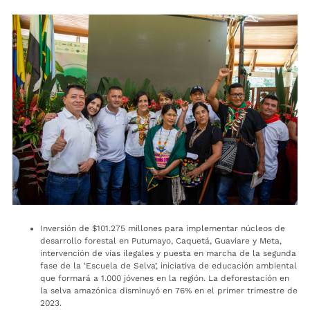
Inversión de $101.275 millones para implementar núcleos de
desarrollo forestal en Putumayo, Caquetá, Guaviare y Meta,
intervención de vías ilegales y puesta en marcha de la segunda
fase de la ‘Escuela de Selva’, iniciativa de educación ambiental
que formará a 1.000 jóvenes en la región. La deforestación en
la selva amazónica disminuyó en 76% en el primer trimestre de
2023.