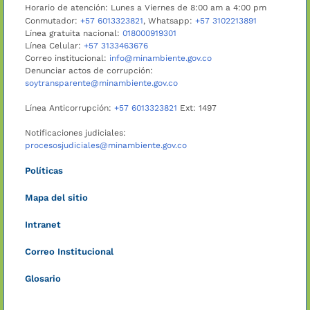
Horario de atención: Lunes a Viernes de 8:00 am a 4:00 pm
Conmutador:
+57 6013323821
, Whatsapp:
+57 3102213891
Línea gratuita nacional:
018000919301
Línea Celular:
+57 3133463676
Correo institucional:
info@minambiente.gov.co
Denunciar actos de corrupción:
soytransparente@minambiente.gov.co
Línea Anticorrupción:
+57 6013323821
Ext: 1497
Notificaciones judiciales:
procesosjudiciales@minambiente.gov.co
Políticas
Mapa del sitio
Intranet
Correo Institucional
Glosario