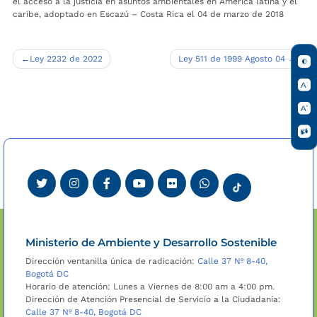
el acceso a la justicia en asuntos ambientales en América latina y el
caribe, adoptado en Escazú – Costa Rica el 04 de marzo de 2018
Navegación
Ley 2232 de 2022
Ley 511 de 1999 Agosto 04
de
entradas
Ministerio de Ambiente y Desarrollo Sostenible
Dirección ventanilla única de radicación:
Calle 37 Nº 8-40,
Bogotá DC
Horario de atención: Lunes a Viernes de 8:00 am a 4:00 pm.
Dirección de Atención Presencial de Servicio a la Ciudadanía:
Calle 37 Nº 8-40, Bogotá DC