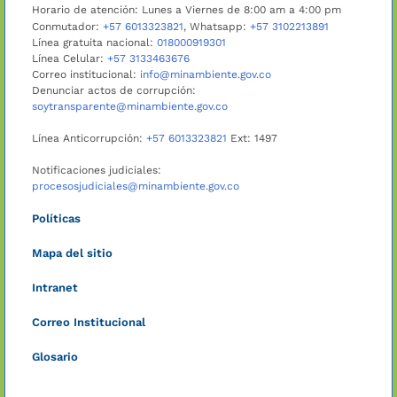
Horario de atención: Lunes a Viernes de 8:00 am a 4:00 pm
Conmutador:
+57 6013323821
, Whatsapp:
+57 3102213891
Línea gratuita nacional:
018000919301
Línea Celular:
+57 3133463676
Correo institucional:
info@minambiente.gov.co
Denunciar actos de corrupción:
soytransparente@minambiente.gov.co
Línea Anticorrupción:
+57 6013323821
Ext: 1497
Notificaciones judiciales:
procesosjudiciales@minambiente.gov.co
Políticas
Mapa del sitio
Intranet
Correo Institucional
Glosario