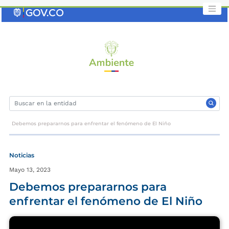
Saltar
al
contenido
clave
Debemos prepararnos para enfrentar el fenómeno de El Niño
Noticias
Mayo 13, 2023
Debemos prepararnos para
enfrentar el fenómeno de El Niño