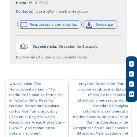
Hasta:
16-11-2023
Contacto:
jjcastrog@minambiente.gov.co
Respuestas a comentarios
Descargar
Dependencia:
Dirección de Bosques,
Biodiversidad y Servicios Ecosistémicos
Navegación
Resolución Ríos
Proyecto Resolución “Por la
Tumaradocito y León: “Por
cual se establece el listado
de
medio de la cual se formaliza
oficial de las especies
entradas
el registro de la Reserva
silvestres amenazadas de la
Forestal Protectora Nacional
diversidad biológica
de los Ríos Tumaradocito y
colombiana continental y
León en el Registro Único
marino costera, se actualiza el
Nacional de Áreas Protegidas -
Comité Coordinador de
RUNAP- y se toman otras
Categorización de las Especies
determinaciones”.
Silvestres Amenazadas en el