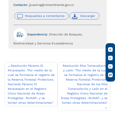
Contacto:
jjcastrog@minambiente.gov.co
Respuestas a comentarios
Descargar
Dependencia:
Dirección de Bosques,
Biodiversidad y Servicios Ecosistémicos
Navegación
Resolución Páramo El
Resolución Ríos Tumaradocito
Atravesado: “Por medio de la
y León: “Por medio de la cual
de
cual se formaliza el registro de
se formaliza el registro de la
entradas
la Reserva Forestal Protectora
Reserva Forestal Protectora
Nacional Páramo El
Nacional de los Ríos
Atravesado en el Registro
Tumaradocito y León en el
Único Nacional de Áreas
Registro Único Nacional de
Protegidas -RUNAP- y se
Áreas Protegidas -RUNAP- y se
toman otras determinaciones”.
toman otras determinaciones”.