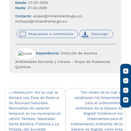
Desde:
27-02-2025
Hasta:
27-03-2025
Contacto:
alopez@minambiente.gov.co;
mchoyos@minambiente.gov.co
Respuestas a comentarios
Descargar
Dependencia:
Dirección de Asuntos
Ambientales Sectorial y Urbana – Grupo de Sustancias
Químicas
Navegación
«Resolución: Por la cual se
“Por medio de la cual se
declara una Zona de Reserva
establecen los lineamientos
de
de Recursos Naturales
para el ordenamiento
entradas
Renovables de carácter
ambiental de la Sabana de
temporal en los municipios de
Bogotá” Establecer los
Jericó, Támesis, Valparaíso,
lineamientos para el
Santa Bárbara, Fredonia y La
ordenamiento ambiental de la
Pintada, del Suroeste
Sabana de Bogotá, como área