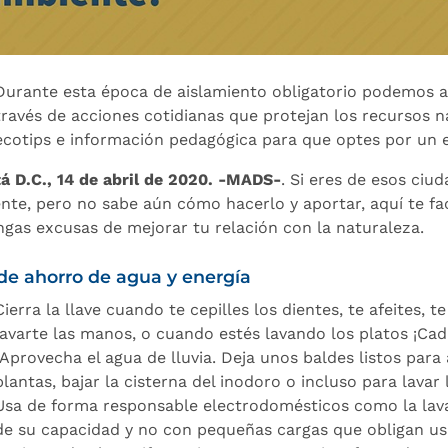
Durante esta época de aislamiento obligatorio podemos 
través de acciones cotidianas que protejan los recursos 
ecotips e información pedagógica para que optes por un es
á D.C., 14 de abril de 2020. -MADS-
. Si eres de esos ciu
nte, pero no sabe aún cómo hacerlo y aportar, aquí te fa
ngas excusas de mejorar tu relación con la naturaleza.
 de ahorro de agua y energía
Cierra la llave cuando te cepilles los dientes, te afeites,
lavarte las manos, o cuando estés lavando los platos ¡Cada
Aprovecha el agua de lluvia. Deja unos baldes listos para 
plantas, bajar la cisterna del inodoro o incluso para lavar 
Usa de forma responsable electrodomésticos como la lavado
de su capacidad y no con pequeñas cargas que obligan usa