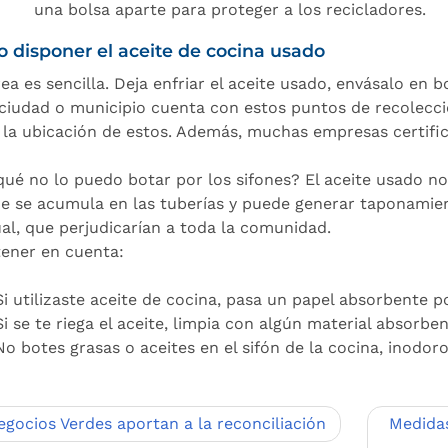
una bolsa aparte para proteger a los recicladores.
 disponer el aceite de cocina usado
ea es sencilla. Deja enfriar el aceite usado, envásalo en b
ciudad o municipio cuenta con estos puntos de recolecció
 la ubicación de estos. Además, muchas empresas certific
qué no lo puedo botar por los sifones? El aceite usado no s
e se acumula en las tuberías y puede generar taponamie
ual, que perjudicarían a toda la comunidad.
tener en cuenta:
Si utilizaste aceite de cocina, pasa un papel absorbente po
Si se te riega el aceite, limpia con algún material absorben
No botes grasas o aceites en el sifón de la cocina, inodor
egación
egocios Verdes aportan a la reconciliación
Medidas