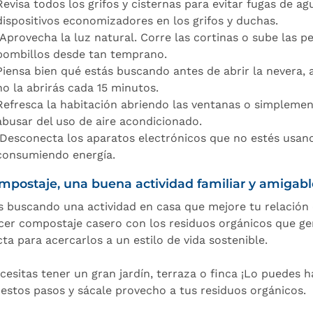
Revisa todos los grifos y cisternas para evitar fugas de a
dispositivos economizadores en los grifos y duchas.
Aprovecha la luz natural. Corre las cortinas o sube las p
bombillos desde tan temprano.
Piensa bien qué estás buscando antes de abrir la nevera, 
no la abrirás cada 15 minutos.
Refresca la habitación abriendo las ventanas o simplemen
abusar del uso de aire acondicionado.
Desconecta los aparatos electrónicos que no estés usan
consumiendo energía.
ompostaje, una buena actividad familiar y amigab
s buscando una actividad en casa que mejore tu relación 
cer compostaje casero con los residuos orgánicos que gen
ta para acercarlos a un estilo de vida sostenible.
cesitas tener un gran jardín, terraza o finca ¡Lo puedes 
 estos pasos y sácale provecho a tus residuos orgánicos.