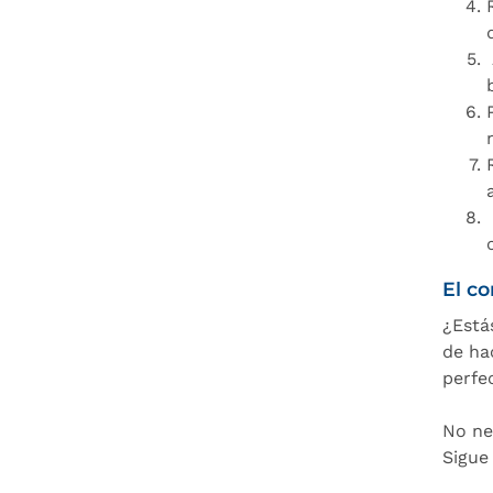
El c
¿Está
de ha
perfec
No ne
Sigue