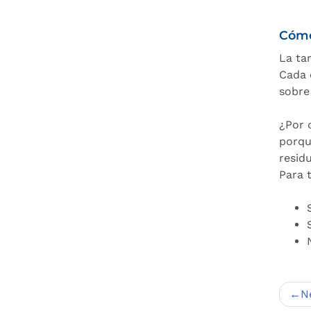
Cómo
La tar
Cada 
sobre
¿Por 
porqu
resid
Para 
Nav
N
de