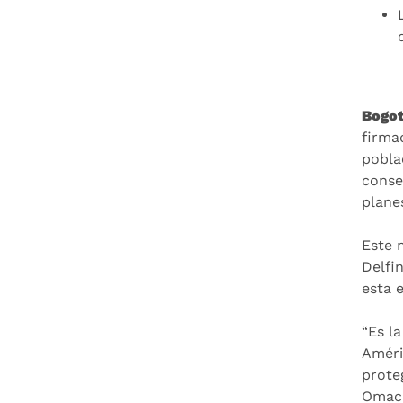
Bogot
firma
pobla
conse
plane
Este 
Delfi
esta 
“Es l
Améri
prote
Omach