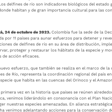
Los delfines de río son indicadores biológicos del estado
donde habitan y de gran importancia cultural para las co
á, 24 de octubre de 2023.
Colombia fue la sede de la Dec
da por 11 países para aunar esfuerzos para detener y rever
ciones de delfines de río en su área de distribución, imp
rvar, proteger y restaurar los hábitats de la especie y mov
s de acción eficaces.
nuevo esfuerzo, que también se realiza en el marco de la 
nes de Río, representa la coordinación regional del país 
especie que habita en las cuencas del Orinoco y el Amazo
a primera vez en la historia que países se reúnen alreded
ca, venimos liderándolo en consonancia con el Plan Naci
ger nuestras especies amenazadas. En alianza estratégi
a venimos adelantando acciones para la conservación de 