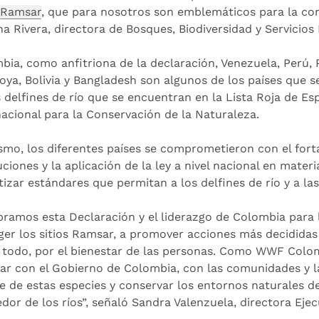
Ramsar
, que para nosotros son emblemáticos para la con
na Rivera, directora de Bosques, Biodiversidad y Servicio
bia, como anfitriona de la declaración, Venezuela, Perú, Pa
ya, Bolivia y Bangladesh son algunos de los países que 
s delfines de río que se encuentran en la Lista Roja de E
nacional para la Conservación de la Naturaleza.
smo, los diferentes países se comprometieron con el fortal
uciones y la aplicación de la ley a nivel nacional en mater
tizar estándares que permitan a los delfines de río y a l
bramos esta Declaración y el liderazgo de Colombia para 
ger los sitios Ramsar, a promover acciones más decididas p
 todo, por el bienestar de las personas. Como WWF Col
jar con el Gobierno de Colombia, con las comunidades y la
ve de estas especies y conservar los entornos naturales 
edor de los ríos”, señaló Sandra Valenzuela, directora Ej