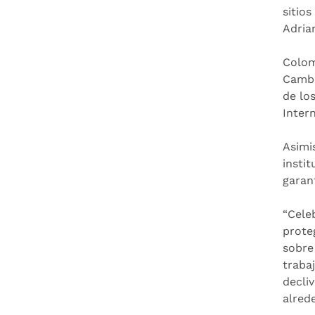
sitios
Adria
Colom
Cambo
de lo
Inter
Asimi
instit
garan
“Cele
prote
sobre
traba
decli
alred