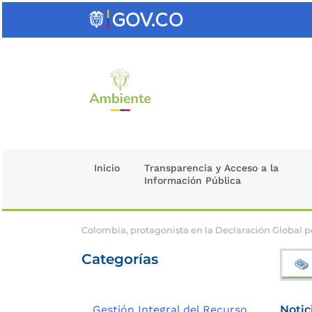
Saltar
al
contenido
clave
Inicio
Transparencia y Acceso a la
Información Pública
Colombia, protagonista en la Declaración Global po
Categorías
Gestión Integral del Recurso
Notic