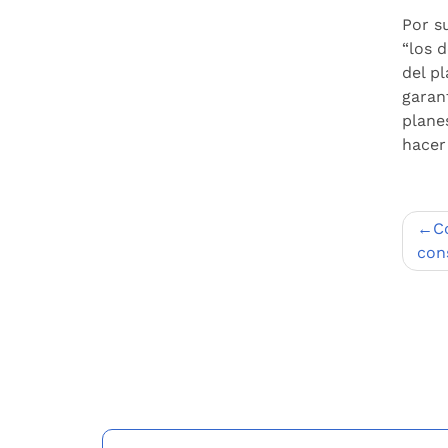
Por s
“los 
del p
garan
plane
hacer
Nav
C
de
cons
entr