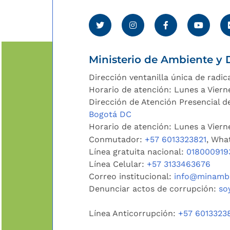
Ministerio de Ambiente y D
Dirección ventanilla única de radic
Horario de atención: Lunes a Viern
Dirección de Atención Presencial de
Bogotá DC
Horario de atención: Lunes a Vier
Conmutador:
+57 6013323821
, Wha
Línea gratuita nacional:
018000919
Línea Celular:
+57 3133463676
Correo institucional:
info@minambi
Denunciar actos de corrupción:
so
Línea Anticorrupción:
+57 6013323