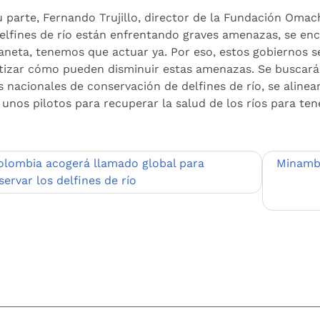
u parte, Fernando Trujillo, director de la Fundación Omac
delfines de río están enfrentando graves amenazas, se en
laneta, tenemos que actuar ya. Por eso, estos gobiernos s
tizar cómo pueden disminuir estas amenazas. Se buscará
s nacionales de conservación de delfines de río, se alin
 unos pilotos para recuperar la salud de los ríos para ten
egación
olombia acogerá llamado global para
Minambi
ervar los delfines de río
adas