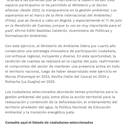
“
Gracias a las personas que se inscribieron a nuestro sorteo. Este
espacio participativo le ha permitido al Ministerio y al Sector
afianzar, desde 2023, la transparencia en la gestión ambiental. Los
esperamos en el marco de la Feria Internacional del Ambiente,l
(Fima), que se llevará a cabo en Bogotá, y especialmente el 11 de julio
en la Rendición de Cuentas, porque tu voz es muy importante para el
país
”, afirmó Edith Bastidas Calderón, viceministra de Políticas y
Normalización Ambiental.
Con este ejercicio, el Ministerio de Ambiente lidera por cuarto año
consecutivo una estrategia innovadora de participación ciudadana,
con enfoque regional, incluyente y diverso. En esta oportunidad, la
rendición de cuentas se realizará en la capital del país, reafirmando
el compromiso del sector de mantener una presencia activa en todo
el territorio nacional, luego de haber desarrollado este ejercicio en
Mocoa (Putumayo) en 2023, Sevilla (Valle del Cauca) en 2024 y
Riohacha (La Guajira) en 2025.
Los ciudadanos seleccionados abordarán temas prioritarios para la
gestión ambiental del país, entre ellos la acción territorial para la
restauración y contención de la deforestación, el ordenamiento del
territorio alrededor del agua, la Política Nacional de Educación
Ambiental y la transición energética justa.
Consulte aquí el listado de ciudadanos seleccionados