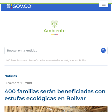
Saltar
al
contenido
clave
400 familias serán beneficiadas con estufas ecológicas en Bolívar
Noticias
Diciembre 13, 2019
400 familias serán beneficiadas con
estufas ecológicas en Bolívar