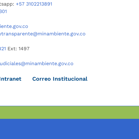
tsapp:
+57 3102213891
301
ente.gov.co
ytransparente@minambiente.gov.co
821
Ext: 1497
judiciales@minambiente.gov.co
Intranet
Correo Institucional