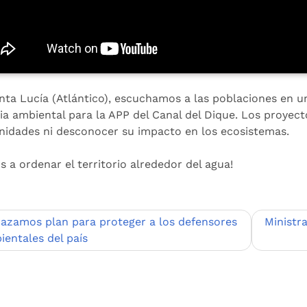
nta Lucía (Atlántico), escuchamos a las poblaciones en u
cia ambiental para la APP del Canal del Dique. Los proye
idades ni desconocer su impacto en los ecosistemas.
s a ordenar el territorio alrededor del agua!
egación
razamos plan para proteger a los defensores
Ministr
ientales del país
adas