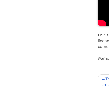
En Sa
licen
comun
¡Vamo
Nav
T
de
amb
entr