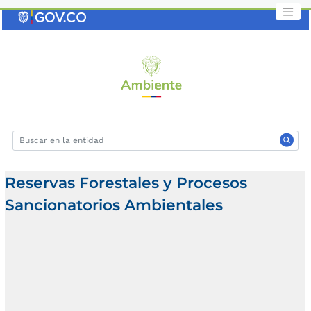
Saltar
al
contenido
clave
Reservas Forestales y Procesos
Sancionatorios Ambientales