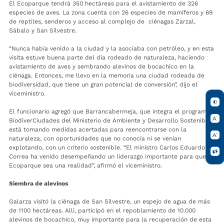
El Ecoparque tendrá 350 hectáreas para el avistamiento de 326
especies de aves. La zona cuenta con 26 especies de mamíferos y 69
de reptiles, senderos y acceso al complejo de ciénagas Zarzal,
Sábalo y San Silvestre.
“Nunca había venido a la ciudad y la asociaba con petróleo, y en esta
visita estuve buena parte del día rodeado de naturaleza, haciendo
avistamiento de aves y sembrando alevinos de bocachico en la
ciénaga. Entonces, me llevo en la memoria una ciudad rodeada de
biodiversidad, que tiene un gran potencial de conversión”, dijo el
viceministro.
El funcionario agregó que Barrancabermeja, que integra el programa
BiodiverCiudades del Ministerio de Ambiente y Desarrollo Sostenible,
está tomando medidas acertadas para reencontrarse con la
naturaleza, con oportunidades que no conocía ni se venían
explotando, con un criterio sostenible. “El ministro Carlos Eduardo
Correa ha venido desempeñando un liderazgo importante para que el
Ecoparque sea una realidad”, afirmó el viceministro.
Siembra de alevinos
Galarza visitó la ciénaga de San Silvestre, un espejo de agua de más
de 1100 hectáreas. Allí, participó en el repoblamiento de 10.000
alevinos de bocachico, muy importante para la recuperación de esta