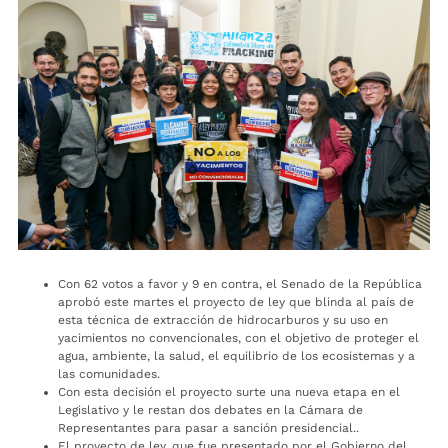
Con 62 votos a favor y 9 en contra, el Senado de la República
aprobó este martes el proyecto de ley que blinda al país de
esta técnica de extracción de hidrocarburos y su uso en
yacimientos no convencionales, con el objetivo de proteger el
agua, ambiente, la salud, el equilibrio de los ecosistemas y a
las comunidades.
Con esta decisión el proyecto surte una nueva etapa en el
Legislativo y le restan dos debates en la Cámara de
Representantes para pasar a sanción presidencial..
El proyecto de ley, que fue presentado por el Gobierno del