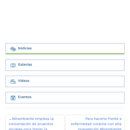
Noticias
Galerías
Videos
Eventos
Navegación
Minambiente empieza la
Para hacerle frente a
concertación de acuerdos
enfermedad coralina con alta
de
sociales para frenar la
propagación Minambiente