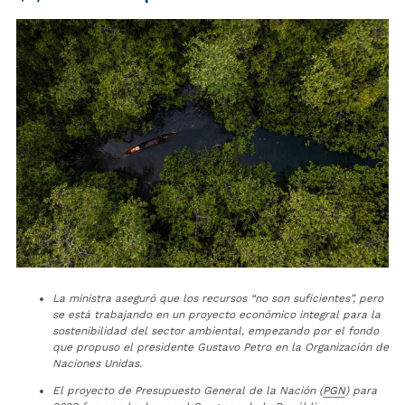
La ministra aseguró que los recursos “no son suficientes”, pero
se está trabajando en un proyecto económico integral para la
sostenibilidad del sector ambiental, empezando por el fondo
que propuso el presidente Gustavo Petro en la Organización de
Naciones Unidas.
El proyecto de Presupuesto General de la Nación (
PGN
) para