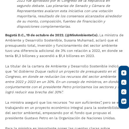
2023 fue aprobado por el Congreso de la República en
segundo debate. Las plenarias de Senado y Cámara de
Representantes avalaron esta iniciativa con una votación
mayoritaria, resultado de los consensos alcanzados alrededor
de su monto, composición, fuentes de financiación y
disposiciones complementarias.
Bogotá D.C., 19 de octubre de 2022. (@MinAmbienteCo).
La ministra de
Ambiente y Desarrollo Sostenible, Susana Muhamad, aclaró que el
presupuesto total, inversión y funcionamiento del sector ambiente
tuvo una diferencia adicional de 3% con relación a 2022, en donde se
tenía $1,3 billones y ascendió a $1,4 billones en 2023.
La titular de la cartera de Ambiente y Desarrollo Sostenible indicó
que
“el Gobierno Duque radicó un proyecto de presupuesto en el
Congreso, en donde se reducían los recursos del sector ambiente
entre 2022 y 2023 en un 30%. En un consejo de ministros, en donde
conjuntamente con el presidente Petro priorizamos los sectores y se
logró reducir esa brecha del 30%”.
La ministra aseguró que los recursos
“no son suficientes”,
pero se está
trabajando en un proyecto económico integral para la sostenibilidad
del sector ambiental, empezando por el fondo que propuso el
presidente Gustavo Petro en la Organización de Naciones Unidas.
Para la ministra es importante poner las cuentas claras sobre