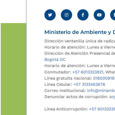
Ministerio de Ambiente y D
Dirección ventanilla única de radic
Horario de atención: Lunes a Viern
Dirección de Atención Presencial de
Bogotá DC
Horario de atención: Lunes a Vier
Conmutador:
+57 6013323821
, Wha
Línea gratuita nacional:
018000919
Línea Celular:
+57 3133463676
Correo institucional:
info@minambi
Denunciar actos de corrupción:
so
Línea Anticorrupción:
+57 6013323