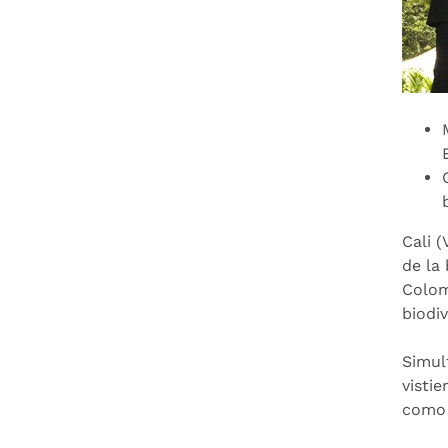
Cali 
de la
Colom
biodiv
Simul
vistie
como 