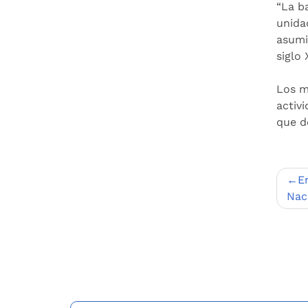
“La b
unida
asumi
siglo
Los m
activ
que d
Nav
E
de
Nac
entr