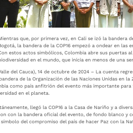
Mientras que, por primera vez, en Cali se izó la bandera 
Bogotá, la bandera de la COP16 empezó a ondear en las e
Con estos actos simbólicos, Colombia abre sus puertas a
biodiversidad en el mundo, que inicia en menos de una s
(Valle del Cauca), 14 de octubre de 2024 – La cuenta regre
 bandera de la Organización de las Naciones Unidas en la 
bia como país anfitrión del evento más importante para 
ersidad en el planeta.
táneamente, llegó la COP16 a la Casa de Nariño y a diver
ron con la bandera oficial del evento, de fondo blanco y co
símbolo del compromiso del país de hacer Paz con la Na