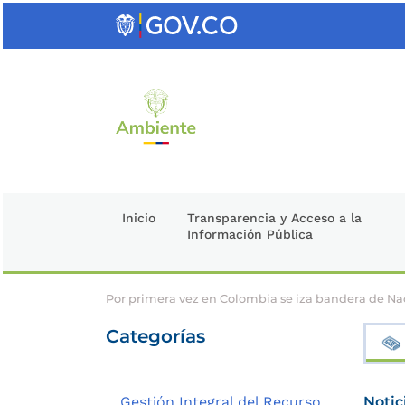
Saltar
al
contenido
clave
Inicio
Transparencia y Acceso a la
Información Pública
Por primera vez en Colombia se iza bandera de Na
Categorías
Gestión Integral del Recurso
Notic