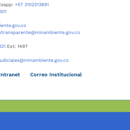
tsapp:
+57 3102213891
301
ente.gov.co
ytransparente@minambiente.gov.co
821
Ext: 1497
judiciales@minambiente.gov.co
Intranet
Correo Institucional