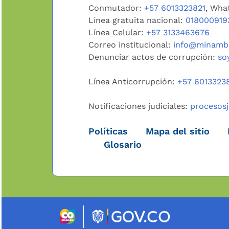
Conmutador:
+57 6013323821
, Wha
Línea gratuita nacional:
018000919
Línea Celular:
+57 3133463676
Correo institucional:
info@minambi
Denunciar actos de corrupción:
so
Línea Anticorrupción:
+57 6013323
Notificaciones judiciales:
procesos
Políticas
Mapa del sitio
Glosario