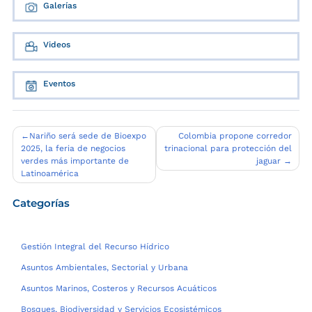
Galerías
Videos
Eventos
Navegación
Nariño será sede de Bioexpo
Colombia propone corredor
2025, la feria de negocios
trinacional para protección del
de
verdes más importante de
jaguar
entradas
Latinoamérica
Categorías
Gestión Integral del Recurso Hídrico
Asuntos Ambientales, Sectorial y Urbana
Asuntos Marinos, Costeros y Recursos Acuáticos
Bosques, Biodiversidad y Servicios Ecosistémicos