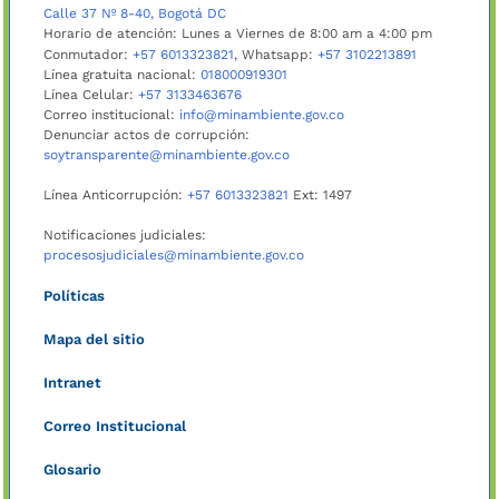
Calle 37 Nº 8-40, Bogotá DC
Horario de atención: Lunes a Viernes de 8:00 am a 4:00 pm
Conmutador:
+57 6013323821
, Whatsapp:
+57 3102213891
Línea gratuita nacional:
018000919301
Línea Celular:
+57 3133463676
Correo institucional:
info@minambiente.gov.co
Denunciar actos de corrupción:
soytransparente@minambiente.gov.co
Línea Anticorrupción:
+57 6013323821
Ext: 1497
Notificaciones judiciales:
procesosjudiciales@minambiente.gov.co
Políticas
Mapa del sitio
Intranet
Correo Institucional
Glosario