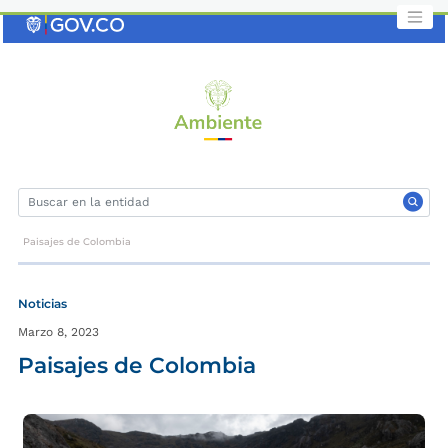
Saltar
al
contenido
clave
Paisajes de Colombia
Noticias
Marzo 8, 2023
Paisajes de Colombia