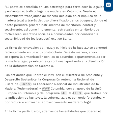
“El pacto se consolida en una estrategia para fortalecer la legalidad
y enfrentar el tráfico ilegal de madera en Colombia. Desde el
Minambiente trabajamos de manera decidida en el impulso de la
madera legal a través del uso diversificado de los bosques, donde el
pacto permitirá generar instrumentos de monitoreo, control y
seguimiento, así como implementar estrategias en territorio que
fortalezcan incentivos sociales a comunidades por conservar la
sostenibilidad de los bosques”, explicó Santa.
La firma de renovación del PIML y el inicio de la fase 2.0 se concretó
recientemente en un acto protocolario. De esta manera, ahora
se espera la armonización con los 18 acuerdos departamentales por
la madera legal ya existentes y continuar aportando a la disminución
de la deforestación en Colombia.
Las entidades que lideran el PIML son el Ministerio de Ambiente y
Desarrollo Sostenible, la Corporación Autónoma Regional de
Risaralda (
Carder
), la Federación Nacional de Industriales de la
Madera (Fedemaderas) y
WWF
Colombia, con el apoyo de la Unión
Europea en Colombia y del programa
FAO
UE-
FLEGT
, que trabaja por
la aplicación de las leyes, la gobernanza y el comercio forestales, y
por reducir o eliminar el aprovechamiento maderero ilegal.
En la firma participaron, además de las entidades que lideran el