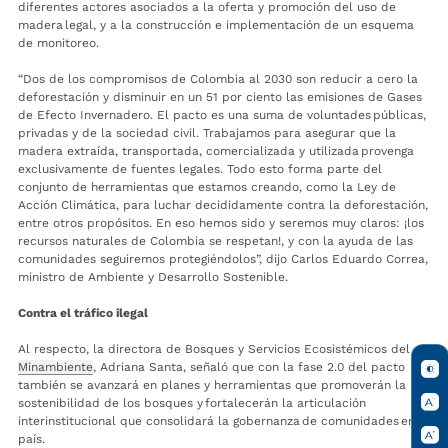
diferentes actores asociados a la oferta y promoción del uso de
madera legal, y a la construcción e implementación de un esquema
de monitoreo.
“Dos de los compromisos de Colombia al 2030 son reducir a cero la
deforestación y disminuir en un 51 por ciento las emisiones de Gases
de Efecto Invernadero. El pacto es una suma de voluntades públicas,
privadas y de la sociedad civil. Trabajamos para asegurar que la
madera extraída, transportada, comercializada y utilizada provenga
exclusivamente de fuentes legales. Todo esto forma parte del
conjunto de herramientas que estamos creando, como la Ley de
Acción Climática, para luchar decididamente contra la deforestación,
entre otros propósitos. En eso hemos sido y seremos muy claros: ¡los
recursos naturales de Colombia se respetan!, y con la ayuda de las
comunidades seguiremos protegiéndolos”, dijo Carlos Eduardo Correa,
ministro de Ambiente y Desarrollo Sostenible.
Contra el tráfico ilegal
Al respecto, la directora de Bosques y Servicios Ecosistémicos del
Minambiente
, Adriana Santa, señaló que con la fase 2.0 del pacto
también se avanzará en planes y herramientas que promoverán la
sostenibilidad de los bosques y fortalecerán la articulación
interinstitucional que consolidará la gobernanza de comunidades en el
país.